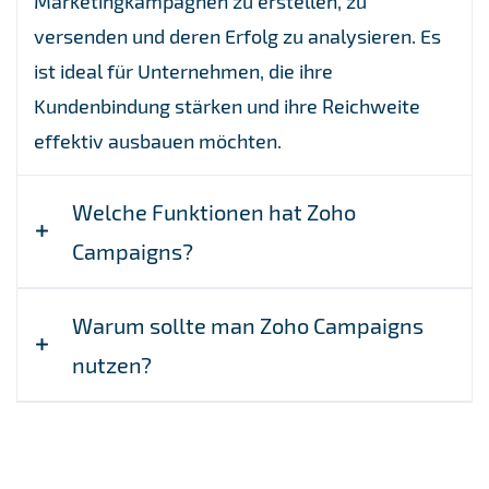
Marketingkampagnen zu erstellen, zu
versenden und deren Erfolg zu analysieren. Es
ist ideal für Unternehmen, die ihre
Kundenbindung stärken und ihre Reichweite
effektiv ausbauen möchten.
Welche Funktionen hat Zoho
Campaigns?
Warum sollte man Zoho Campaigns
E-Mail-Design
: Gestalte ansprechende
nutzen?
Kampagnen mit vorgefertigten Vorlagen
oder einem Drag-and-Drop-Editor.
Effektive Kundenbindung
: Erreiche deine
Automatisierung
: Erstelle automatisierte
Zielgruppe mit relevanten und personalisierten
Workflows, um Willkommensserien,