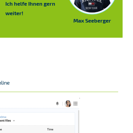
Ich helfe Ihnen gern
weiter!
Max Seeberger
nline