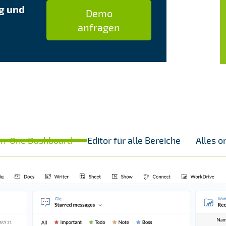
ng und
Demo
anfragen
-in-One Dashboard
Editor für alle Bereiche
Alles o