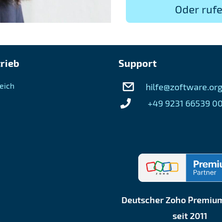
Oder rufe
trieb
Support
eich
hilfe@zoftware.or
+49 9231 66539 0
Deutscher Zoho Premium
seit 2011