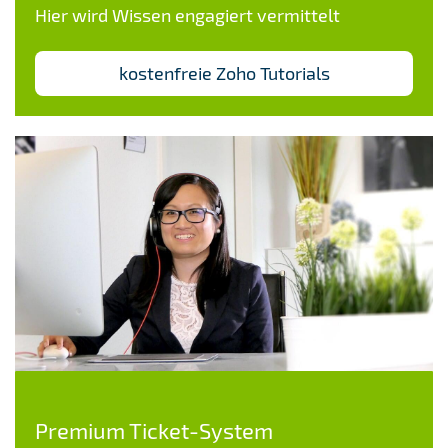
Hier wird Wissen engagiert vermittelt
Mehrere Zahlungsmethoden
(Kreditkarten, Banküberweisungen).
kostenfreie Zoho Tutorials
Berichterstellung und Analysen:
Umsatzberichte,
Steuerzusammenfassungen und
detaillierte Finanzanalysen.
Dashboard mit Echtzeit-Überblick über
offene und bezahlte Rechnungen.
Mehrwertsteuer und Steuermanagement:
Unterstützung für verschiedene
Steuerregelungen und -sätze.
Premium Ticket-System