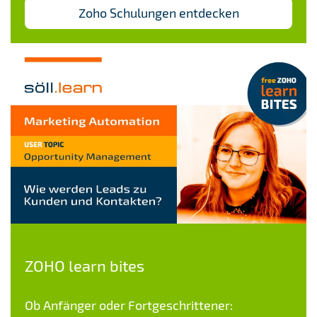
Zoho Schulungen entdecken
Angeboten in Rechnungen mit einem Klick.
Anpassbare Vorlagen für
Kostenvoranschläge.
Automatisierung:
Wiederkehrende Rechnungen für
Abonnements oder regelmäßige
Leistungen.
Automatische Zahlungserinnerungen für
offene Rechnungen.
Online-Zahlungen:
ZOHO learn bites
Integration mit Zahlungsanbietern wie
Ob Anfänger oder Fortgeschrittener:
PayPal, Stripe und anderen.